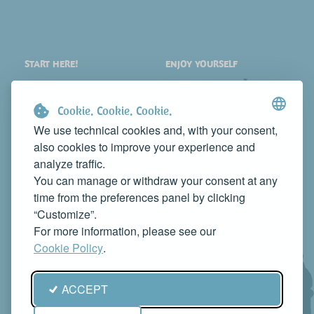
START HERE!
ENJOY YOURSELF
PLACES
SHOPPING
WHAT TO SEE
EVENTS
Cookie. Cookie. Cookie.
WHERE TO STAY
NEWS
We use technical cookies and, with your consent,
also cookies to improve your experience and
WHERE TO EAT
WEB TV
analyze traffic.
CONTACTS
You can manage or withdraw your consent at any
PROMOTE YOUR BUSINESS
time from the preferences panel by clicking
CONTACT US TO FEATURE IT ON THIS WEBSITE
“Customize”.
info@rivieradelconero.tv
For more information, please see our
Privacy Policy
Cookie Policy
.
Seguici anche su:
ACCEPT