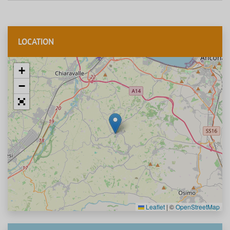
LOCATION
+
−
Leaflet
|
©
OpenStreetMap