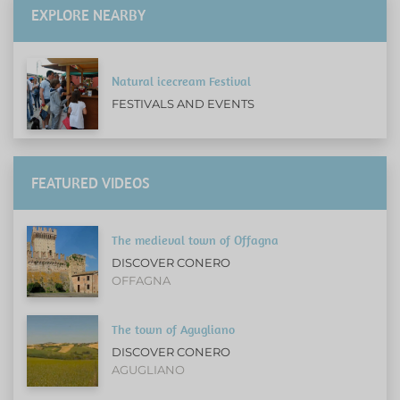
EXPLORE NEARBY
Natural icecream Festival
FESTIVALS AND EVENTS
FEATURED VIDEOS
The medieval town of Offagna
DISCOVER CONERO
OFFAGNA
The town of Agugliano
DISCOVER CONERO
AGUGLIANO