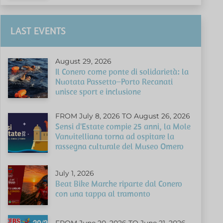
LAST EVENTS
August 29, 2026
Il Conero come ponte di solidarietà: la
Nuotata Passetto–Porto Recanati
unisce sport e inclusione
FROM July 8, 2026 TO August 26, 2026
Sensi d'Estate compie 25 anni, la Mole
Vanvitelliana torna ad ospitare la
rassegna culturale del Museo Omero
July 1, 2026
Beat Bike Marche riparte dal Conero
con una tappa al tramonto
FROM June 20, 2026 TO June 21, 2026