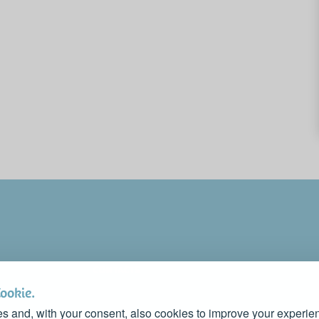
CONTACTS
PROMOTE YOUR BUSINESS
Cookie.
CONTACT US TO FEATURE IT ON THIS WEBSITE
s and, with your consent, also cookies to improve your experien