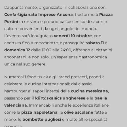
L’appuntamento, organizzato in collaborazione con
Confartigianato Imprese Ancona
, trasformerà
Piazza
Pertini
in un vero e proprio palcoscenico di sapori e
culture provenienti da ogni angolo del mondo.
L’evento sarà inaugurato
venerdì 10 ottobre
, con
apertura fino a mezzanotte, e proseguirà
sabato 11
e
domenica 12
dalle 12:00 alle 24:00, offrendo ai cittadini
anconetani, e non solo, un’esperienza gastronomica
unica nel suo genere.
Numerosi i food truck e gli stand presenti, pronti a
celebrare le cucine internazionali: dai classici
hamburger ai sapori intensi della
cucina messicana
,
passando per il
kürtőskalács ungherese
e la
paella
valenciana
. Immancabili anche le eccellenze italiane,
come la
pizza napoletana
, le
olive ascolane
fatte a
mano, le
bombette pugliesi
e molte altre specialità
regionali.