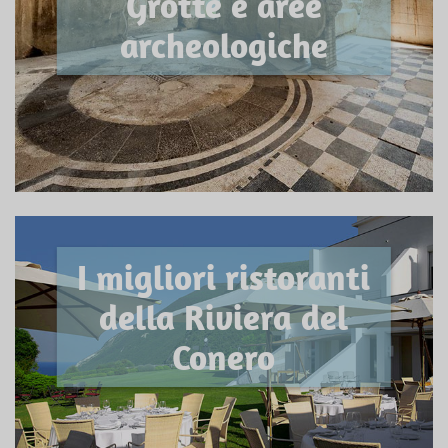
Grotte e aree
archeologiche
I migliori ristoranti
della Riviera del
Conero