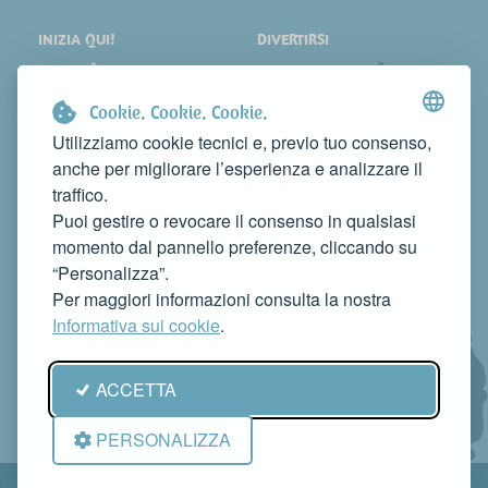
INIZIA QUI!
DIVERTIRSI
LOCALITÀ
SHOPPING
COSA VEDERE
EVENTI
Cookie. Cookie. Cookie.
DORMIRE
NEWS
Utilizziamo cookie tecnici e, previo tuo consenso,
anche per migliorare l’esperienza e analizzare il
MANGIARE
WEB TV
traffico.
CONTATTI
Puoi gestire o revocare il consenso in qualsiasi
FAI CONOSCERE LA TUA ATTIVITÀ
momento dal pannello preferenze, cliccando su
CONTATTACI PER PUBBLICARLA SU QUESTO SITO
“Personalizza”.
info@rivieradelconero.tv
Per maggiori informazioni consulta la nostra
Privacy Policy
Informativa sui cookie
.
Seguici anche su:
ACCETTA
PERSONALIZZA