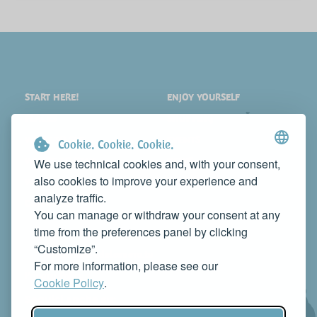
START HERE!
ENJOY YOURSELF
PLACES
SHOPPING
WHAT TO SEE
EVENTS
Cookie. Cookie. Cookie.
WHERE TO STAY
NEWS
We use technical cookies and, with your consent,
also cookies to improve your experience and
WHERE TO EAT
WEB TV
analyze traffic.
CONTACTS
You can manage or withdraw your consent at any
PROMOTE YOUR BUSINESS
time from the preferences panel by clicking
CONTACT US TO FEATURE IT ON THIS WEBSITE
“Customize”.
info@rivieradelconero.tv
For more information, please see our
Privacy Policy
Cookie Policy
.
Seguici anche su: