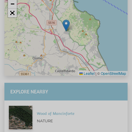
−
Leaflet
|
©
OpenStreetMap
EXPLORE NEARBY
Wood of Mancinforte
NATURE