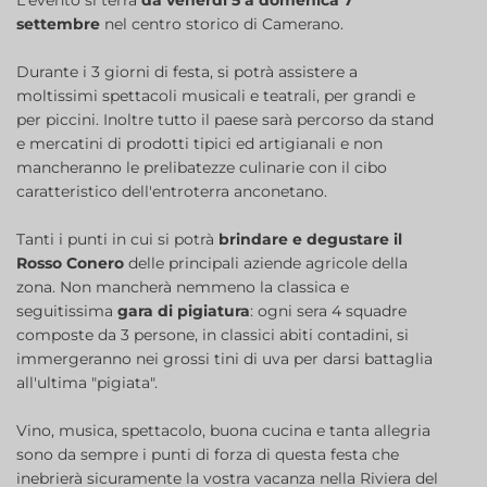
L'evento si terrà
da venerdì 5 a domenica 7
settembre
nel centro storico di Camerano.
Durante i 3 giorni di festa, si potrà assistere a
moltissimi spettacoli musicali e teatrali, per grandi e
per piccini. Inoltre tutto il paese sarà percorso da stand
e mercatini di prodotti tipici ed artigianali e non
mancheranno le prelibatezze culinarie con il cibo
caratteristico dell'entroterra anconetano.
Tanti i punti in cui si potrà
brindare e degustare il
Rosso Conero
delle principali aziende agricole della
zona. Non mancherà nemmeno la classica e
seguitissima
gara di pigiatura
: ogni sera 4 squadre
composte da 3 persone, in classici abiti contadini, si
immergeranno nei grossi tini di uva per darsi battaglia
all'ultima "pigiata".
Vino, musica, spettacolo, buona cucina e tanta allegria
sono da sempre i punti di forza di questa festa che
inebrierà sicuramente la vostra vacanza nella Riviera del