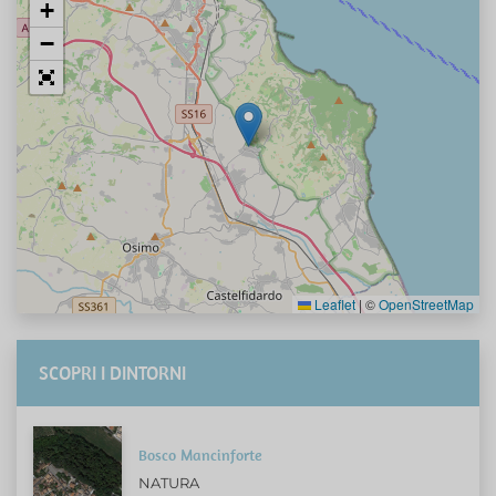
+
−
Leaflet
|
©
OpenStreetMap
SCOPRI I DINTORNI
Bosco Mancinforte
NATURA