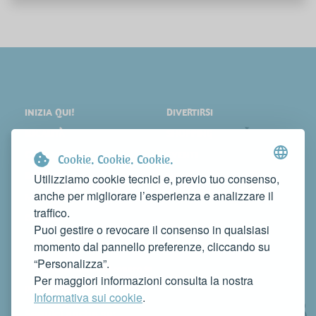
INIZIA QUI!
DIVERTIRSI
LOCALITÀ
SHOPPING
COSA VEDERE
EVENTI
Cookie. Cookie. Cookie.
DORMIRE
NEWS
Utilizziamo cookie tecnici e, previo tuo consenso,
anche per migliorare l’esperienza e analizzare il
MANGIARE
WEB TV
traffico.
CONTATTI
Puoi gestire o revocare il consenso in qualsiasi
FAI CONOSCERE LA TUA ATTIVITÀ
momento dal pannello preferenze, cliccando su
CONTATTACI PER PUBBLICARLA SU QUESTO SITO
“Personalizza”.
info@rivieradelconero.tv
Per maggiori informazioni consulta la nostra
Privacy Policy
Informativa sui cookie
.
Seguici anche su: