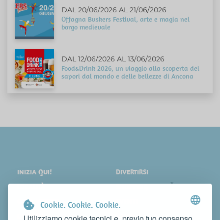
DAL 20/06/2026 AL 21/06/2026
Offagna Buskers Festival, arte e magia nel
borgo medievale
DAL 12/06/2026 AL 13/06/2026
Food&Drink 2026, un viaggio alla scoperta dei
sapori dal mondo e delle bellezze di Ancona
INIZIA QUI!
DIVERTIRSI
LOCALITÀ
SHOPPING
COSA VEDERE
EVENTI
Cookie. Cookie. Cookie.
DORMIRE
NEWS
Utilizziamo cookie tecnici e, previo tuo consenso,