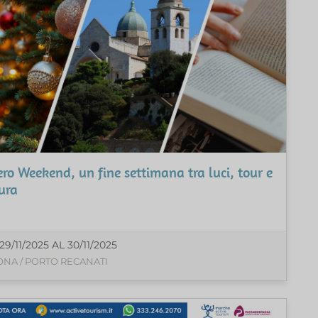
ro Weekend, un fine settimana tra luci, tour e
ura
29/11/2025 AL 30/11/2025
NA / PORTO RECANATI