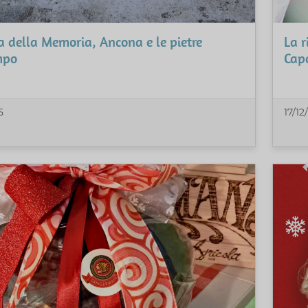
a della Memoria, Ancona e le pietre
La r
mpo
Cap
5
17/12