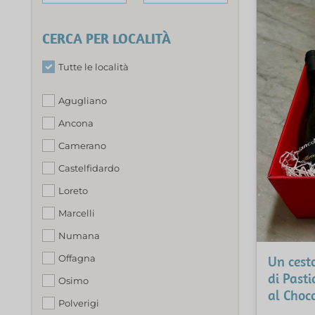
CERCA PER LOCALITÀ
Tutte le località
Agugliano
Ancona
Camerano
Castelfidardo
Loreto
Marcelli
Numana
Un cesto
Offagna
di Pasti
Osimo
al Choc
Polverigi