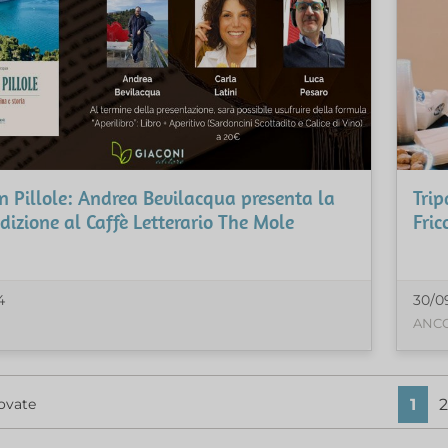
n Pillole: Andrea Bevilacqua presenta la
Trip
dizione al Caffè Letterario The Mole
Fric
4
30/0
ANC
1
2
ovate