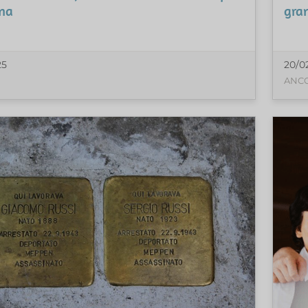
na
gran
25
20/0
ANC