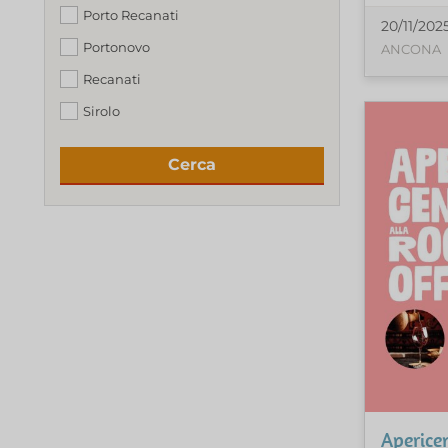
Porto Recanati
20/11/202
Portonovo
ANCONA
Recanati
Sirolo
Cerca
Apericen