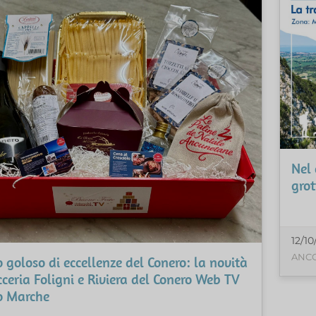
Nel 
grot
12/10
ANCO
 goloso di eccellenze del Conero: la novità
cceria Foligni e Riviera del Conero Web TV
o Marche