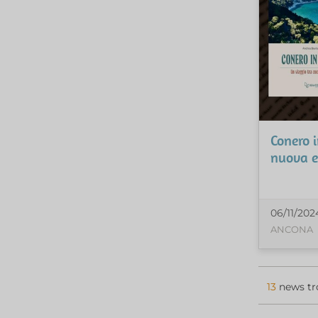
Conero i
nuova e
06/11/202
ANCONA
13
news tr