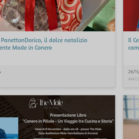
 PanettonDorico, il dolce natalizio
Il C
ente Made in Conero
camp
4
26/1
ANC