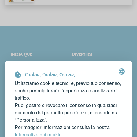
INIZIA QUI!
DIVERTIRSI
LOCALITÀ
SHOPPING
COSA VEDERE
EVENTI
Cookie. Cookie. Cookie.
DORMIRE
NEWS
Utilizziamo cookie tecnici e, previo tuo consenso,
anche per migliorare l’esperienza e analizzare il
MANGIARE
WEB TV
traffico.
CONTATTI
Puoi gestire o revocare il consenso in qualsiasi
FAI CONOSCERE LA TUA ATTIVITÀ
momento dal pannello preferenze, cliccando su
CONTATTACI PER PUBBLICARLA SU QUESTO SITO
“Personalizza”.
info@rivieradelconero.tv
Per maggiori informazioni consulta la nostra
Privacy Policy
Informativa sui cookie
.