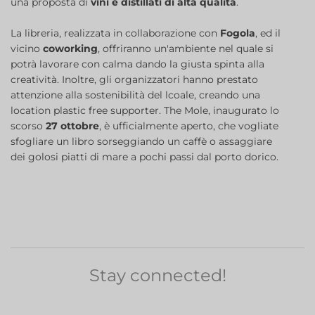
una proposta di
vini e distillati di alta qualità
.
La libreria, realizzata in collaborazione con
Fogola
, ed il
vicino
coworking
, offriranno un'ambiente nel quale si
potrà lavorare con calma dando la giusta spinta alla
creatività. Inoltre, gli organizzatori hanno prestato
attenzione alla sostenibilità del lcoale, creando una
location plastic free supporter. The Mole, inaugurato lo
scorso
27 ottobre
, è ufficialmente aperto, che vogliate
sfogliare un libro sorseggiando un caffè o assaggiare
dei golosi piatti di mare a pochi passi dal porto dorico.
Stay connected!