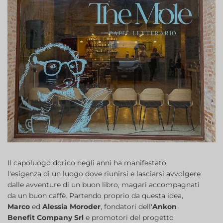
Il capoluogo dorico negli anni ha manifestato
l'esigenza di un luogo dove riunirsi e lasciarsi avvolgere
dalle avventure di un buon libro, magari accompagnati
da un buon caffè. Partendo proprio da questa idea,
Marco
ed
Alessia Moroder
, fondatori dell'
Ankon
Benefit Company Srl
e promotori del progetto