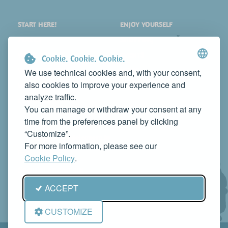
START HERE!
ENJOY YOURSELF
PLACES
SHOPPING
WHAT TO SEE
EVENTS
Cookie. Cookie. Cookie.
WHERE TO STAY
NEWS
We use technical cookies and, with your consent,
also cookies to improve your experience and
WHERE TO EAT
WEB TV
analyze traffic.
CONTACTS
You can manage or withdraw your consent at any
PROMOTE YOUR BUSINESS
time from the preferences panel by clicking
CONTACT US TO FEATURE IT ON THIS WEBSITE
“Customize”.
info@rivieradelconero.tv
For more information, please see our
Privacy Policy
Cookie Policy
.
Seguici anche su:
ACCEPT
CUSTOMIZE