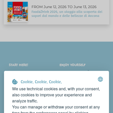
FROM June 12, 2026 TO June 13, 2026
Food&Drink 2026, un viaggio alla scoperta dei
sapori dal mondo e delle bellezze di Ancona
START HERE!
ENJOY YOURSELF
PLACES
SHOPPING
WHAT TO SEE
EVENTS
Cookie. Cookie. Cookie.
WHERE TO STAY
NEWS
We use technical cookies and, with your consent,
also cookies to improve your experience and
WHERE TO EAT
WEB TV
analyze traffic.
CONTACTS
You can manage or withdraw your consent at any
PROMOTE YOUR BUSINESS
time from the preferences panel by clicking