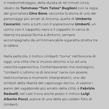
Il mediometraggio, della durata di 40 minuti circa,
ideato da
Tommaso "Tom Tatoo" Buglioni
con la regia
del giornalista
Gino Bove
, racconta la storia di uno dei
personaggi più amati di Ancona, quella di
Umberto
Ceccarini
, noto a tutti con il soprannome
Umbertì
, un
uomo con il cappotto nero e il cappello in cerca di
libertà tra piazza Roma e dintorni, sempre
accompagnato da un'immancabile sigaretta stretta tra
le labbra.
Nella pellicola, il mitico Umbertì "torna" nell'Ancona di
oggi, una città che si muove attorno a lui ad una
velocità supersonica. Contemporaneo ma nostalgico,
"Umbertì-L'ultimo re di Ancona" narra con poesie,
testimonianze e momenti interpretativi, uno dei
simboli della libertà del capoluogo dorico. A vestire i
panni del vagabondo più amato della città, è
Fabrizio
Radaelli
, nel cast trova anche posto il mitico
Luigi
Alberto Pucci
, autore di una delle più celebri foto di
Umbertì.