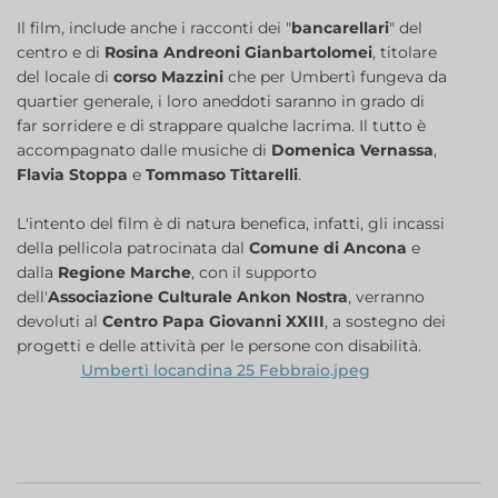
Il film, include anche i racconti dei "
bancarellari
" del
centro e di
Rosina Andreoni Gianbartolomei
, titolare
del locale di
corso Mazzini
che per Umbertì fungeva da
quartier generale, i loro aneddoti saranno in grado di
far sorridere e di strappare qualche lacrima. Il tutto è
accompagnato dalle musiche di
Domenica Vernassa
,
Flavia Stoppa
e
Tommaso Tittarelli
.
L'intento del film è di natura benefica, infatti, gli incassi
della pellicola patrocinata dal
Comune di Ancona
e
dalla
Regione Marche
, con il supporto
dell'
Associazione Culturale Ankon Nostra
, verranno
devoluti al
Centro Papa Giovanni XXIII
, a sostegno dei
progetti e delle attività per le persone con disabilità.
Umbertì locandina 25 Febbraio.jpeg