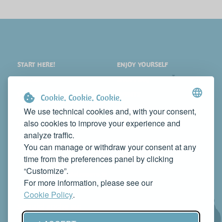
START HERE!
ENJOY YOURSELF
PLACES
SHOPPING
WHAT TO SEE
EVENTS
Cookie. Cookie. Cookie.
WHERE TO STAY
NEWS
We use technical cookies and, with your consent,
also cookies to improve your experience and
WHERE TO EAT
WEB TV
analyze traffic.
CONTACTS
You can manage or withdraw your consent at any
PROMOTE YOUR BUSINESS
time from the preferences panel by clicking
CONTACT US TO FEATURE IT ON THIS WEBSITE
“Customize”.
info@rivieradelconero.tv
For more information, please see our
Privacy Policy
Cookie Policy
.
Seguici anche su: