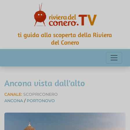
ti guida alla scoperta della Riviera
del Conero
Ancona vista dall'alto
CANALE:
SCOPRICONERO
ANCONA
/
PORTONOVO