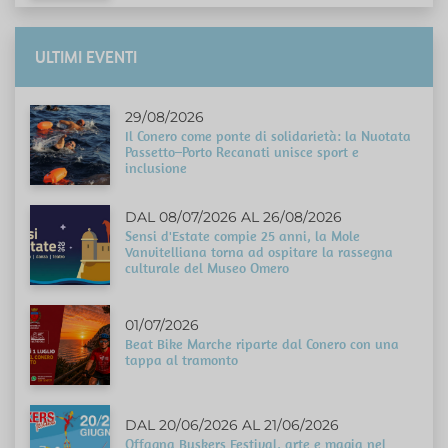
ULTIMI EVENTI
29/08/2026
Il Conero come ponte di solidarietà: la Nuotata
Passetto–Porto Recanati unisce sport e
inclusione
DAL 08/07/2026 AL 26/08/2026
Sensi d'Estate compie 25 anni, la Mole
Vanvitelliana torna ad ospitare la rassegna
culturale del Museo Omero
01/07/2026
Beat Bike Marche riparte dal Conero con una
tappa al tramonto
DAL 20/06/2026 AL 21/06/2026
Offagna Buskers Festival, arte e magia nel