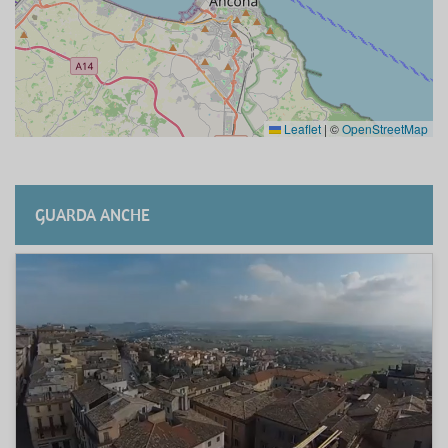
Leaflet
|
©
OpenStreetMap
GUARDA ANCHE