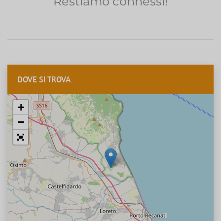
Restiamo connessi!
DOVE SI TROVA
+
−