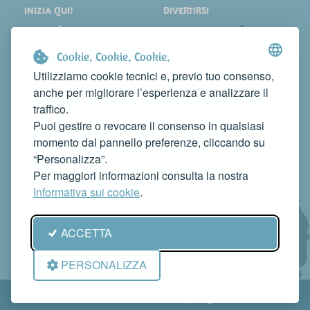
INIZIA QUI!
DIVERTIRSI
LOCALITÀ
SHOPPING
COSA VEDERE
EVENTI
Cookie. Cookie. Cookie.
DORMIRE
NEWS
Utilizziamo cookie tecnici e, previo tuo consenso,
anche per migliorare l’esperienza e analizzare il
MANGIARE
WEB TV
traffico.
CONTATTI
Puoi gestire o revocare il consenso in qualsiasi
FAI CONOSCERE LA TUA ATTIVITÀ
momento dal pannello preferenze, cliccando su
CONTATTACI PER PUBBLICARLA SU QUESTO SITO
“Personalizza”.
info@rivieradelconero.tv
Per maggiori informazioni consulta la nostra
Privacy Policy
Informativa sui cookie
.
Seguici anche su:
ACCETTA
PERSONALIZZA
© RivieradelConero.TV È un progetto
Qbico