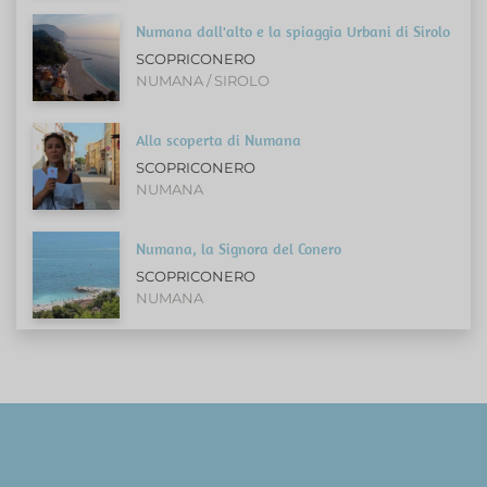
Numana dall'alto e la spiaggia Urbani di Sirolo
SCOPRICONERO
NUMANA / SIROLO
Alla scoperta di Numana
SCOPRICONERO
NUMANA
Numana, la Signora del Conero
SCOPRICONERO
NUMANA