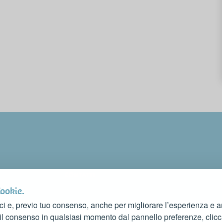
CONTATTI
FAI CONOSCERE LA TUA ATTIVITÀ
Cookie.
CONTATTACI PER PUBBLICARLA SU QUESTO SITO
ci e, previo tuo consenso, anche per migliorare l’esperienza e ana
info@rivieradelconero.tv
 il consenso in qualsiasi momento dal pannello preferenze, clic