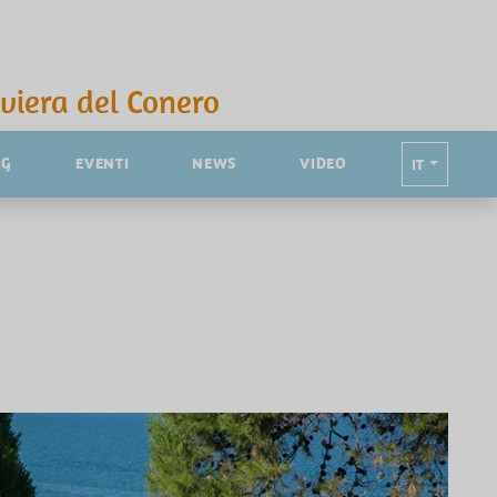
iviera del Conero
NG
EVENTI
NEWS
VIDEO
IT