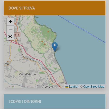
DOVE SI TROVA
+
−
Leaflet
|
©
OpenStreetMap
SCOPRI I DINTORNI