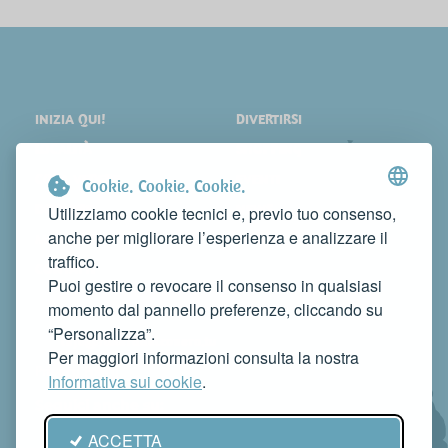
INIZIA QUI!
DIVERTIRSI
LOCALITÀ
SHOPPING
COSA VEDERE
EVENTI
Cookie. Cookie. Cookie.
DORMIRE
NEWS
Utilizziamo cookie tecnici e, previo tuo consenso,
anche per migliorare l’esperienza e analizzare il
MANGIARE
WEB TV
traffico.
CONTATTI
Puoi gestire o revocare il consenso in qualsiasi
FAI CONOSCERE LA TUA ATTIVITÀ
momento dal pannello preferenze, cliccando su
CONTATTACI PER PUBBLICARLA SU QUESTO SITO
“Personalizza”.
info@rivieradelconero.tv
Per maggiori informazioni consulta la nostra
Privacy Policy
Informativa sui cookie
.
Seguici anche su:
ACCETTA