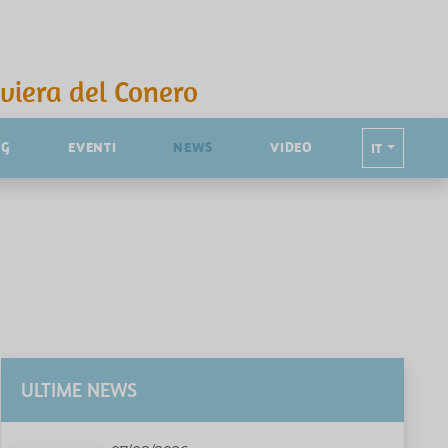
iviera del Conero
NG
EVENTI
NEWS
VIDEO
IT
ULTIME NEWS