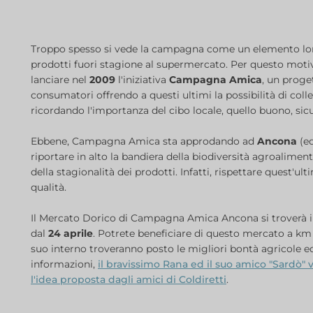
Troppo spesso si vede la campagna come un elemento lonta
prodotti fuori stagione al supermercato. Per questo motiv
lanciare nel
2009
l'iniziativa
Campagna Amica
, un proge
consumatori offrendo a questi ultimi la possibilità di colle
ricordando l'importanza del cibo locale, quello buono, sicu
Ebbene, Campagna Amica sta approdando ad
Ancona
(ed
riportare in alto la bandiera della biodiversità agroalimen
della stagionalità dei prodotti. Infatti, rispettare quest'ul
qualità.
Il Mercato Dorico di Campagna Amica Ancona si troverà 
dal
24 aprile
. Potrete beneficiare di questo mercato a k
suo interno troveranno posto le migliori bontà agricole ed
informazioni,
il bravissimo Rana ed il suo amico "Sardò" 
l'idea proposta dagli amici di Coldiretti
.