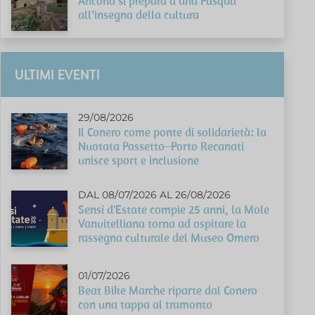
Ancona si prepara a una Pasqua
all’insegna della cultura
ULTIMI EVENTI
29/08/2026
Il Conero come ponte di solidarietà: la
Nuotata Passetto–Porto Recanati
unisce sport e inclusione
DAL 08/07/2026 AL 26/08/2026
Sensi d'Estate compie 25 anni, la Mole
Vanvitelliana torna ad ospitare la
rassegna culturale del Museo Omero
01/07/2026
Beat Bike Marche riparte dal Conero
con una tappa al tramonto