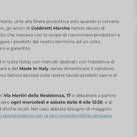
no, utile alla filiera produttiva solo quando si cercano
o, gli amici di
Coldiretti Marche
hanno deciso di
tto che nasceva con lo scopo di riavvicinare produttori e
gare i prodotti del nostro territorio ad un volto,
ro e garantito.
 in tutta Italia) con mercati dedicati, con l'obiettivo di
tare e del
Made in Italy
, senza dimenticare il ripristino
timo fattore porterà sulle nostre tavole prodotti sani e di
in
Via Martiri della Resistenza, 17
e debutterà a partire
m zero
ogni mercoledì e sabato dalle 8 alle 13:30
, e al
 ittiche locali. Nel caso abbiate bisogno di maggiori
vi spiegheranno con la loro inconfondibile simpatia