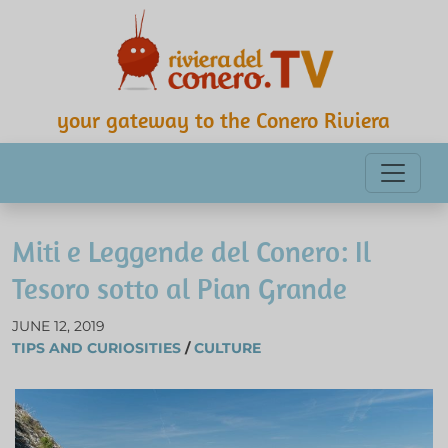
your gateway to the Conero Riviera
Miti e Leggende del Conero: Il
Tesoro sotto al Pian Grande
JUNE 12, 2019
TIPS AND CURIOSITIES
/
CULTURE