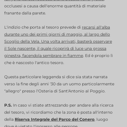
occlusesi a causa dell'enorme quantità di materiale
franante dalla parete.
L'indizio che porta al tesoro prevede di
recarsi all'alba
durante uno dei primi giorni di maggio, al largo dello
Scoglio della Vela. Una volta arrivati, basterà osservare
il Sole nascente, il quale ricoprirà di luce una grossa
ginestra, facendola sembrare in fiamme
. Ed è proprio lì
che è nascosto l'antico tesoro.
Questa particolare leggenda si dice sia stata narrata
verso la fine degli anni '30 da un uomo particolarmente
"allegro" presso l'Osteria di Sant'Antonio al Poggio.
P.S.
In caso vi stiate attrezzando per andare alla ricerca
del tesoro, vi ricordiamo che la zona è posta all'interno
della
Riserva Integrale del Parco del Conero
, luogo
dove è vietato l'ingresso alle persone.