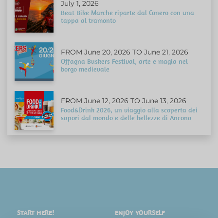
July 1, 2026
Beat Bike Marche riparte dal Conero con una
tappa al tramonto
FROM June 20, 2026 TO June 21, 2026
Offagna Buskers Festival, arte e magia nel
borgo medievale
FROM June 12, 2026 TO June 13, 2026
Food&Drink 2026, un viaggio alla scoperta dei
sapori dal mondo e delle bellezze di Ancona
START HERE!
ENJOY YOURSELF