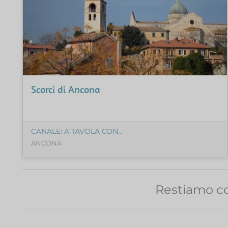
Scorci di Ancona
CANALE: A TAVOLA CON...
ANCONA
Restiamo co