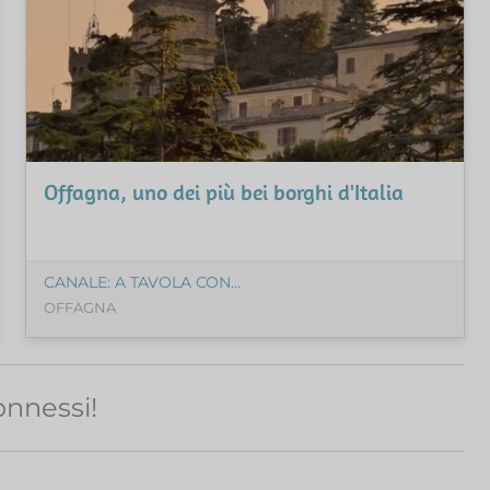
Offagna, uno dei più bei borghi d'Italia
CANALE: A TAVOLA CON...
OFFAGNA
nnessi!