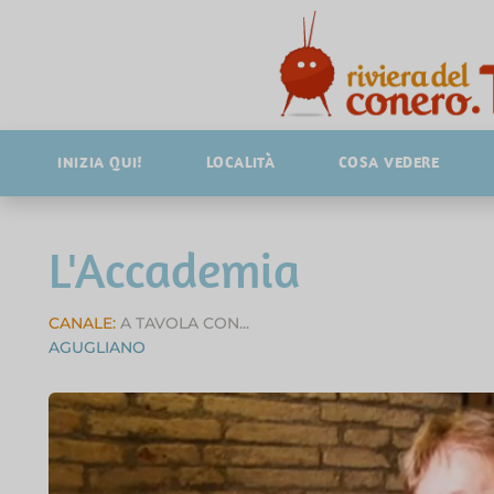
INIZIA QUI!
LOCALITÀ
COSA VEDERE
L'Accademia
CANALE:
A TAVOLA CON...
AGUGLIANO