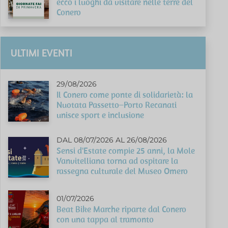
ecco i luoghi da visitare nelle terre del
Conero
ULTIMI EVENTI
29/08/2026
Il Conero come ponte di solidarietà: la
Nuotata Passetto–Porto Recanati
unisce sport e inclusione
DAL 08/07/2026 AL 26/08/2026
Sensi d'Estate compie 25 anni, la Mole
Vanvitelliana torna ad ospitare la
rassegna culturale del Museo Omero
01/07/2026
Beat Bike Marche riparte dal Conero
con una tappa al tramonto