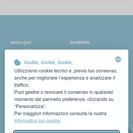
INIZIA QUI!
DIVERTIRSI
LOCALITÀ
SHOPPING
COSA VEDERE
EVENTI
Cookie. Cookie. Cookie.
DORMIRE
NEWS
Utilizziamo cookie tecnici e, previo tuo consenso,
anche per migliorare l’esperienza e analizzare il
MANGIARE
WEB TV
traffico.
CONTATTI
Puoi gestire o revocare il consenso in qualsiasi
FAI CONOSCERE LA TUA ATTIVITÀ
momento dal pannello preferenze, cliccando su
CONTATTACI PER PUBBLICARLA SU QUESTO SITO
“Personalizza”.
info@rivieradelconero.tv
Per maggiori informazioni consulta la nostra
Privacy Policy
Informativa sui cookie
.
Seguici anche su: