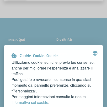
INIZIA QUI!
DIVERTIRSI
LOCALITÀ
SHOPPING
COSA VEDERE
EVENTI
Cookie. Cookie. Cookie.
DORMIRE
NEWS
Utilizziamo cookie tecnici e, previo tuo consenso,
anche per migliorare l’esperienza e analizzare il
MANGIARE
WEB TV
traffico.
CONTATTI
Puoi gestire o revocare il consenso in qualsiasi
FAI CONOSCERE LA TUA ATTIVITÀ
momento dal pannello preferenze, cliccando su
CONTATTACI PER PUBBLICARLA SU QUESTO SITO
“Personalizza”.
info@rivieradelconero.tv
Per maggiori informazioni consulta la nostra
Privacy Policy
Informativa sui cookie
.