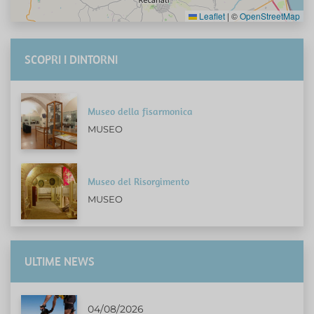
Leaflet
|
©
OpenStreetMap
SCOPRI I DINTORNI
Museo della fisarmonica
MUSEO
Museo del Risorgimento
MUSEO
ULTIME NEWS
04/08/2026