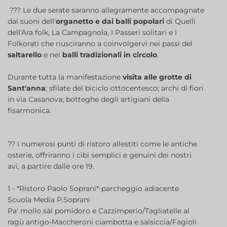
???
Le due serate saranno allegramente accompagnate
dai suoni dell'
organetto e dai balli popolari
di Quelli
dell'Ara folk, La Campagnola, I Passeri solitari e I
Folkorati che riusciranno a coinvolgervi nei passi del
saltarello
e nei
balli tradizionali in circolo
.
Durante tutta la manifestazione
visita alle grotte di
Sant'anna
; sfilate del biciclo ottocentesco; archi di fiori
in via Casanova; botteghe degli artigiani della
fisarmonica.
??
I numerosi punti di ristoro allestiti come le antiche
osterie, offriranno i cibi semplici e genuini dei nostri
avi, a partire dalle ore 19.
1 - *Ristoro Paolo Soprani*-parcheggio adiacente
Scuola Media P.Soprani
Pa' mollo sàl pomidoro e Cazzimperio/Tagliatelle al
ragù antigo-Maccheroni ciambotta e salsiccia/Fagioli