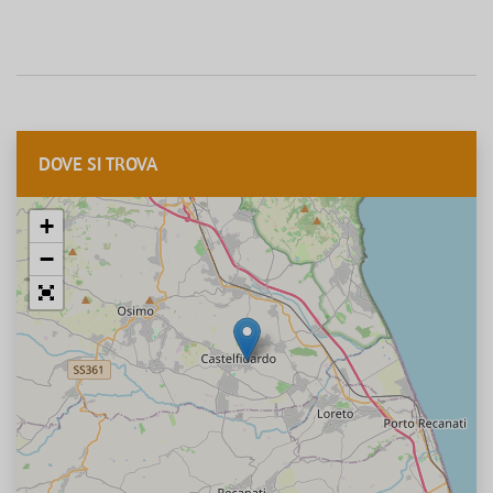
DOVE SI TROVA
+
−