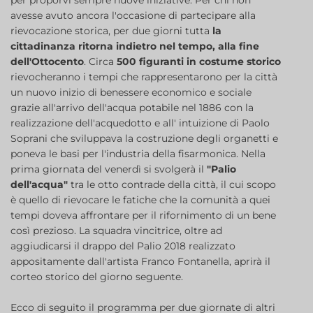
per proporvi sempre nuove iniziative. Per chi non
avesse avuto ancora l'occasione di partecipare alla
rievocazione storica, per due giorni tutta
la
cittadinanza ritorna indietro nel tempo, alla fine
dell'Ottocento
. Circa
500 figuranti in costume storico
rievocheranno i tempi che rappresentarono per la città
un nuovo inizio di benessere economico e sociale
grazie all'arrivo dell'acqua potabile nel 1886 con la
realizzazione dell'acquedotto e all' intuizione di Paolo
Soprani che sviluppava la costruzione degli organetti e
poneva le basi per l'industria della fisarmonica. Nella
prima giornata del venerdì si svolgerà il
"Palio
dell'acqua"
tra le otto contrade della città, il cui scopo
è quello di rievocare le fatiche che la comunità a quei
tempi doveva affrontare per il rifornimento di un bene
così prezioso. La squadra vincitrice, oltre ad
aggiudicarsi il drappo del Palio 2018 realizzato
appositamente dall'artista Franco Fontanella, aprirà il
corteo storico del giorno seguente.
Ecco di seguito il programma per due giornate di altri