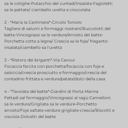
sa le cotighe-Putacchio del cuntadì/insalata-Fagioletti
sa le pattate/ ciambello uvetta e cioccolata
2 - *Maria la Cantiniera*-Circolo Toniolo
Tagliere di salumi e formaggi nostrani/Buccolotti del
batte-Vincisgrassi sa le verdure/Arrosto del batte-
Porchetta cotta a legna/ Crescia sa le foje/ fregantò-
insalata/ciambello sa l'uvetta
3 - *Ristoro dei briganti*-Via Cavour
Focaccia farcita con porchetta/focaccia con foje e
salsiccia/crescia prosciutto e formaggio/crescia del
contadino frittata e verdure/patate/dolci della casa
4 - *Tavolata del batte*-Giardini di Porta Marina
Fettadi sal formaggio/Vincisgrassi al ragù-Cannelloni
sa le verdure/Grigliata sa le verdure-Porchetto
arrosto/Foje saltate-verdure grigliate-crescia/Biscotti e
visciola-Dolcetti del batte