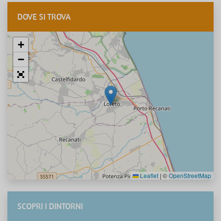
DOVE SI TROVA
+
−
Leaflet
|
©
OpenStreetMap
SCOPRI I DINTORNI