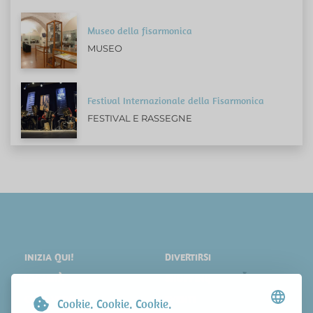
Museo della fisarmonica
MUSEO
Festival Internazionale della Fisarmonica
FESTIVAL E RASSEGNE
INIZIA QUI!
DIVERTIRSI
LOCALITÀ
SHOPPING
COSA VEDERE
EVENTI
Cookie. Cookie. Cookie.