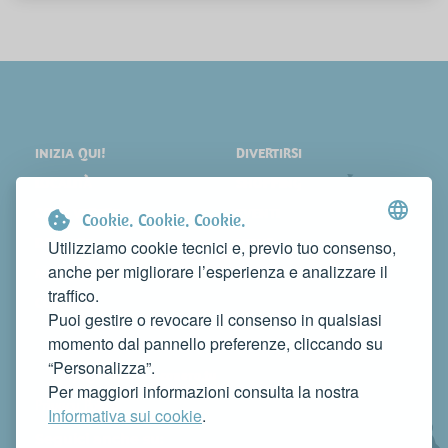
INIZIA QUI!
DIVERTIRSI
LOCALITÀ
SHOPPING
COSA VEDERE
EVENTI
Cookie. Cookie. Cookie.
DORMIRE
NEWS
Utilizziamo cookie tecnici e, previo tuo consenso,
anche per migliorare l’esperienza e analizzare il
MANGIARE
WEB TV
traffico.
CONTATTI
Puoi gestire o revocare il consenso in qualsiasi
FAI CONOSCERE LA TUA ATTIVITÀ
momento dal pannello preferenze, cliccando su
CONTATTACI PER PUBBLICARLA SU QUESTO SITO
“Personalizza”.
info@rivieradelconero.tv
Per maggiori informazioni consulta la nostra
Privacy Policy
Informativa sui cookie
.
Seguici anche su: