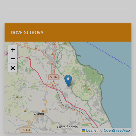
DOVE SI TROVA
+
−
Leaflet
|
©
OpenStreetMap