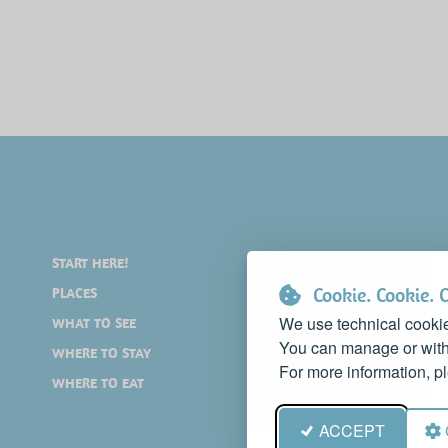
START HERE!
ENJOY YOURSELF
Cookie. Cookie. 
PLACES
SHOPPING
We use technical cookie
WHAT TO SEE
EVENTS
You can manage or withd
WHERE TO STAY
NEWS
For more information, p
WHERE TO EAT
WEB TV
ACCEPT