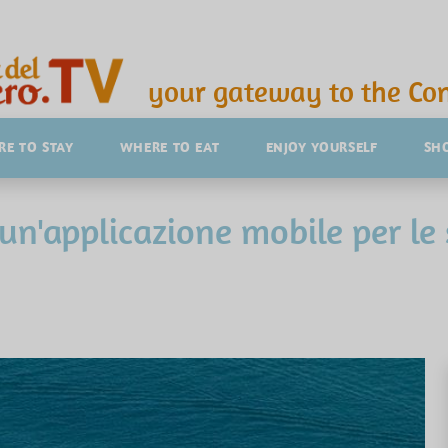
your gateway to the Con
E TO STAY
WHERE TO EAT
ENJOY YOURSELF
SH
un'applicazione mobile per le 