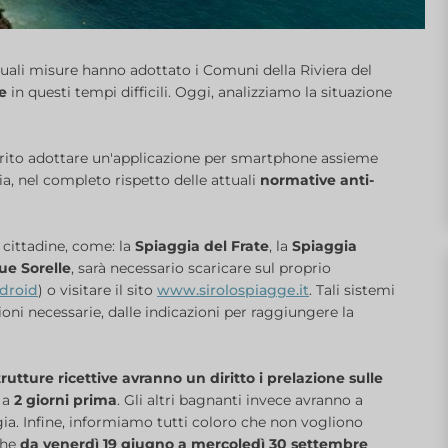
uali misure hanno adottato i Comuni della Riviera del
e
in questi tempi difficili. Oggi, analizziamo la situazione
erito adottare un'applicazione per smartphone assieme
ia, nel completo rispetto delle attuali
normative anti-
e cittadine, come: la
Spiaggia del Frate
, la
Spiaggia
ue Sorelle
, sarà necessario scaricare sul proprio
droid
) o visitare il sito
www.sirolospiagge.it
. Tali sistemi
ioni necessarie, dalle indicazioni per raggiungere la
strutture ricettive avranno un diritto i prelazione sulle
o a
2 giorni prima
. Gli altri bagnanti invece avranno a
ggia. Infine, informiamo tutti coloro che non vogliono
 che
da venerdì 19 giugno a mercoledì 30 settembre