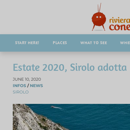
START HERE!
PLACES
WHAT TO SEE
WHER
Estate 2020, Sirolo adotta 
JUNE 10, 2020
INFOS
/
NEWS
SIROLO