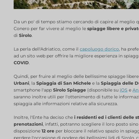
Da un po' di tempo stiamo cercando di capire al meglio q
Conero per far vivere al meglio le
spiagge libere
e privat
di
Sirolo
.
La perla dell'Adriatico, come il
capoluogo dorico
, ha pref
ad un sito web per offrire la migliore esperienza in spiagg
COVID
.
Quindi, per fruire al meglio delle bellissime spiagge liber
Urbani
, la
Spiaggia di San Michele
e la
Spiaggia delle D
smartphone l'app
Sirolo Spiagge
(disponibile su
iOS
e
An
saranno inoltre utili per l'ottenimento di tutte le informaz
spiaggia alle informazioni relative alla sicurezza.
Inoltre, l'Ente ha deciso che
i residenti ed i clienti delle 
prenotazioni
, infatti, potranno scegliere il loro posto sin
disposizione
12 ore
per bloccare il relativo spazio in spia
perdere l'occasione di godere dei bellissimi lidi di Sirolo,