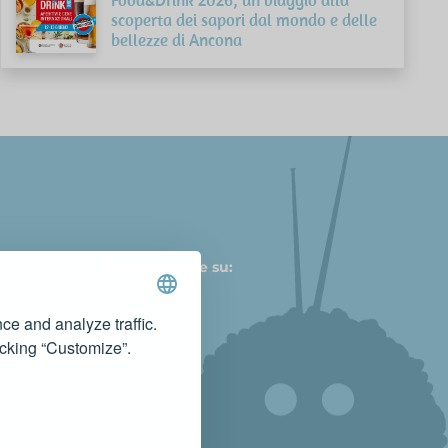
scoperta dei sapori dal mondo e delle
bellezze di Ancona
Seguici anche su:
ce and analyze traffic.
icking “Customize”.