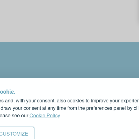
CONTACTS
PROMOTE YOUR BUSINESS
Cookie.
CONTACT US TO FEATURE IT ON THIS WEBSITE
s and, with your consent, also cookies to improve your experien
info@rivieradelconero.tv
raw your consent at any time from the preferences panel by cl
Privacy Policy
lease see our
Cookie Policy
.
CUSTOMIZE