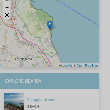
+
−
Leaflet
|
©
OpenStreetMap
EXPLORE NEARBY
Spiaggia Urbani
BEACH