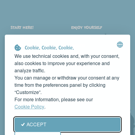
START HERE!
ENJOY YOURSELF
PLACES
SHOPPING
WHAT TO SEE
EVENTS
Cookie. Cookie. Cookie.
WHERE TO STAY
NEWS
We use technical cookies and, with your consent,
also cookies to improve your experience and
WHERE TO EAT
WEB TV
analyze traffic.
CONTACTS
You can manage or withdraw your consent at any
PROMOTE YOUR BUSINESS
time from the preferences panel by clicking
CONTACT US TO FEATURE IT ON THIS WEBSITE
“Customize”.
info@rivieradelconero.tv
For more information, please see our
Privacy Policy
Cookie Policy
.
Seguici anche su:
ACCEPT