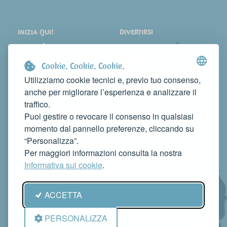
INIZIA QUI!
DIVERTIRSI
LOCALITÀ
SHOPPING
COSA VEDERE
EVENTI
Cookie. Cookie. Cookie.
DORMIRE
NEWS
Utilizziamo cookie tecnici e, previo tuo consenso,
anche per migliorare l’esperienza e analizzare il
MANGIARE
WEB TV
traffico.
CONTATTI
Puoi gestire o revocare il consenso in qualsiasi
FAI CONOSCERE LA TUA ATTIVITÀ
momento dal pannello preferenze, cliccando su
CONTATTACI PER PUBBLICARLA SU QUESTO SITO
“Personalizza”.
info@rivieradelconero.tv
Per maggiori informazioni consulta la nostra
Privacy Policy
Informativa sui cookie
.
Seguici anche su:
ACCETTA
PERSONALIZZA