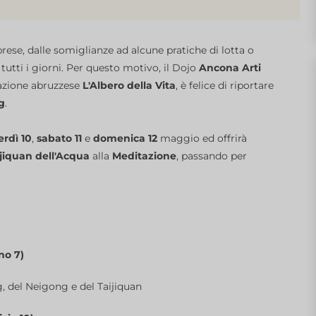
prese, dalle somiglianze ad alcune pratiche di lotta o
di tutti i giorni. Per questo motivo, il Dojo
Ancona Arti
iazione abruzzese
L'Albero della Vita
, è felice di riportare
g
.
rdì 10
,
sabato 11
e
domenica 12
maggio ed offrirà
jiquan dell'Acqua
alla
Meditazione
, passando per
no 7)
g, del Neigong e del Taijiquan