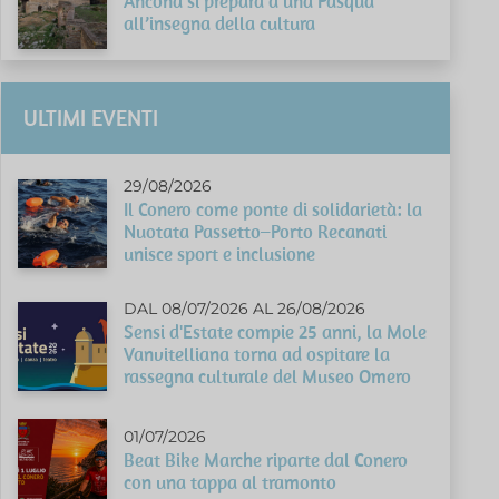
Ancona si prepara a una Pasqua
all’insegna della cultura
ULTIMI EVENTI
29/08/2026
Il Conero come ponte di solidarietà: la
Nuotata Passetto–Porto Recanati
unisce sport e inclusione
DAL 08/07/2026 AL 26/08/2026
Sensi d'Estate compie 25 anni, la Mole
Vanvitelliana torna ad ospitare la
rassegna culturale del Museo Omero
01/07/2026
Beat Bike Marche riparte dal Conero
con una tappa al tramonto