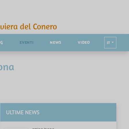
iviera del Conero
NG
EVENTI
NEWS
VIDEO
IT
cona
ULTIME NEWS