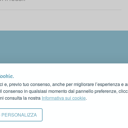
CONTATTI
FAI CONOSCERE LA TUA ATTIVITÀ
Cookie.
CONTATTACI PER PUBBLICARLA SU QUESTO SITO
ci e, previo tuo consenso, anche per migliorare l’esperienza e ana
info@rivieradelconero.tv
 il consenso in qualsiasi momento dal pannello preferenze, clic
Privacy Policy
ni consulta la nostra
Informativa sui cookie
.
PERSONALIZZA