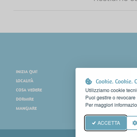
INIZIA QUI!
DIVERTIRSI
Cookie. Cookie. 
LOCALITÀ
SHOPPING
Utilizziamo cookie tecni
COSA VEDERE
EVENTI
Puoi gestire o revocare
DORMIRE
NEWS
Per maggiori informazio
MANGIARE
WEB TV
ACCETTA