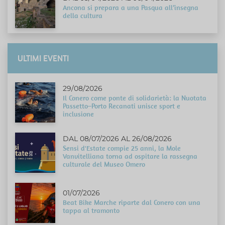
Ancona si prepara a una Pasqua all’insegna
della cultura
ULTIMI EVENTI
29/08/2026
Il Conero come ponte di solidarietà: la Nuotata
Passetto–Porto Recanati unisce sport e
inclusione
DAL 08/07/2026 AL 26/08/2026
Sensi d'Estate compie 25 anni, la Mole
Vanvitelliana torna ad ospitare la rassegna
culturale del Museo Omero
01/07/2026
Beat Bike Marche riparte dal Conero con una
tappa al tramonto