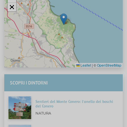
Leaflet
|
©
OpenStreetMap
SCOPRI I DINTORNI
Sentieri del Monte Conero: l'anello dei boschi
del Conero
NATURA