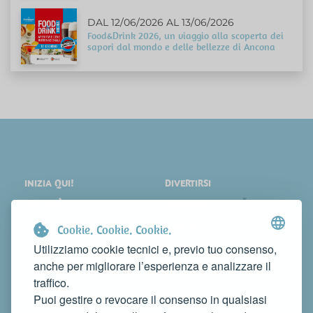
DAL 12/06/2026 AL 13/06/2026
Food&Drink 2026, un viaggio alla scoperta dei
sapori dal mondo e delle bellezze di Ancona
INIZIA QUI!
DIVERTIRSI
LOCALITÀ
SHOPPING
COSA VEDERE
EVENTI
Cookie. Cookie. Cookie.
DORMIRE
NEWS
Utilizziamo cookie tecnici e, previo tuo consenso,
anche per migliorare l’esperienza e analizzare il
MANGIARE
WEB TV
traffico.
CONTATTI
Puoi gestire o revocare il consenso in qualsiasi
FAI CONOSCERE LA TUA ATTIVITÀ