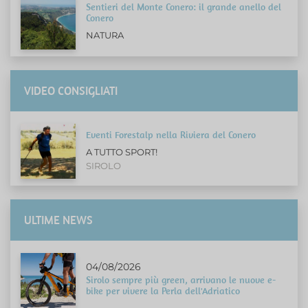
Sentieri del Monte Conero: il grande anello del
Conero
NATURA
VIDEO CONSIGLIATI
Eventi Forestalp nella Riviera del Conero
A TUTTO SPORT!
SIROLO
ULTIME NEWS
04/08/2026
Sirolo sempre più green, arrivano le nuove e-
bike per vivere la Perla dell'Adriatico