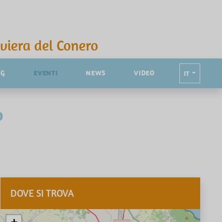
iviera del Conero
NG
EVENTI
NEWS
VIDEO
IT
o
DOVE SI TROVA