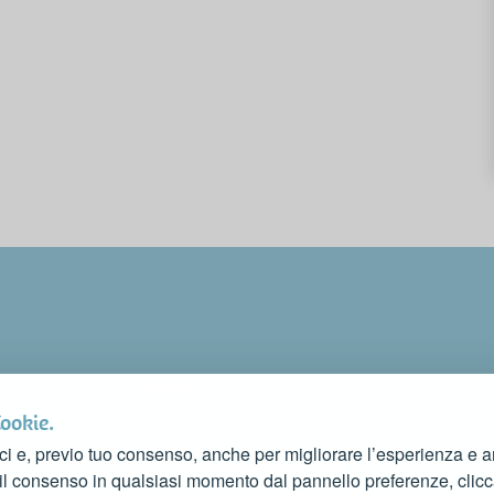
CONTATTI
FAI CONOSCERE LA TUA ATTIVITÀ
Cookie.
CONTATTACI PER PUBBLICARLA SU QUESTO SITO
ci e, previo tuo consenso, anche per migliorare l’esperienza e ana
info@rivieradelconero.tv
 il consenso in qualsiasi momento dal pannello preferenze, clic