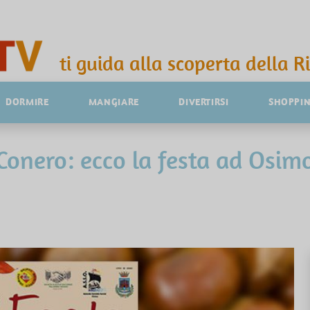
ti guida alla scoperta della R
DORMIRE
MANGIARE
DIVERTIRSI
SHOPPI
Conero: ecco la festa ad Osim