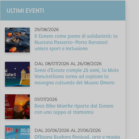
ULTIMI EVENTI
29/08/2026
Il Conero come ponte di solidarietà: la
Nuotata Passetto–Porto Recanati
unisce sport e inclusione
DAL 08/07/2026 AL 26/08/2026
Sensi d'Estate compie 25 anni, la Mole
Vanvitelliana torna ad ospitare la
rassegna culturale del Museo Omero
01/07/2026
Beat Bike Marche riparte dal Conero
con una tappa al tramonto
DAL 20/06/2026 AL 21/06/2026
Offagna Buskers Festival, arte e magia