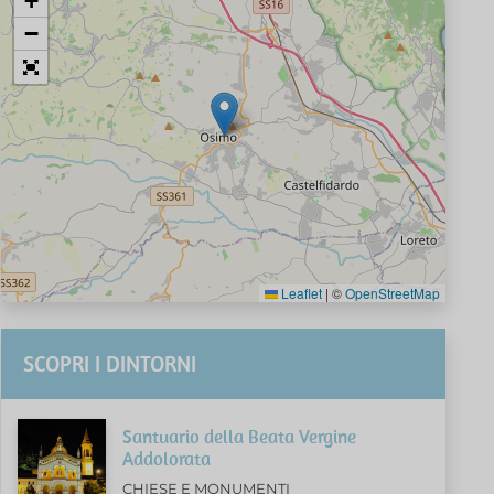
+
−
Leaflet
|
©
OpenStreetMap
SCOPRI I DINTORNI
Santuario della Beata Vergine
Addolorata
CHIESE E MONUMENTI