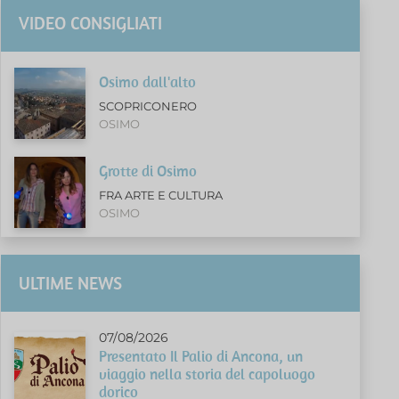
VIDEO CONSIGLIATI
Osimo dall'alto
SCOPRICONERO
OSIMO
Grotte di Osimo
FRA ARTE E CULTURA
OSIMO
ULTIME NEWS
07/08/2026
Presentato Il Palio di Ancona, un
viaggio nella storia del capoluogo
dorico