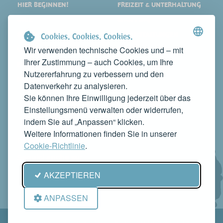
HIER BEGINNEN!
FREIZEIT & UNTERHALTUNG
ORTE
SHOPPING
SEHENSWERTES
VERANSTALTUNGEN
Cookies. Cookies. Cookies.
Wir verwenden technische Cookies und – mit
ÜBERNACHTEN
NEWS
Ihrer Zustimmung – auch Cookies, um Ihre
ESSEN
WEB TV
Nutzererfahrung zu verbessern und den
KONTAKTE
Datenverkehr zu analysieren.
MACHEN SIE IHR UNTERNEHMEN BEKANNT
Sie können Ihre Einwilligung jederzeit über das
KONTAKTIEREN SIE UNS, UM ES AUF DIESER WEBSITE ZU
Einstellungsmenü verwalten oder widerrufen,
PRÄSENTIEREN
indem Sie auf „Anpassen“ klicken.
info@rivieradelconero.tv
Weitere Informationen finden Sie in unserer
Privacy Policy
Cookie-Richtlinie
.
Seguici anche su:
AKZEPTIEREN
ANPASSEN
© RivieradelConero.TV Es ist ein Projekt
Qbico