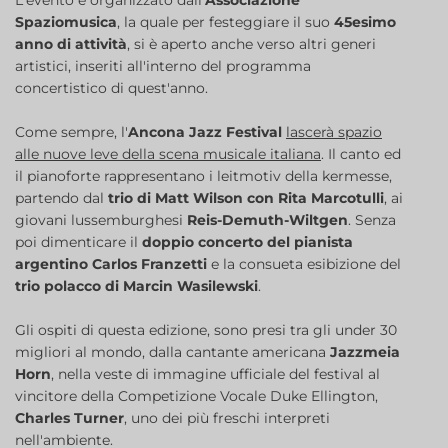
L'evento è organizzato dall'
Associazione
Spaziomusica
, la quale per festeggiare il suo
45esimo
anno di attività
, si è aperto anche verso altri generi
artistici, inseriti all'interno del programma
concertistico di quest'anno.
Come sempre, l'
Ancona Jazz Festival
lascerà spazio
alle nuove leve della scena musicale italiana
. Il canto ed
il pianoforte rappresentano i leitmotiv della kermesse,
partendo dal
trio di Matt Wilson
con Rita Marcotulli
, ai
giovani lussemburghesi
Reis-Demuth-Wiltgen
. Senza
poi dimenticare il
doppio concerto del pianista
argentino Carlos Franzetti
e la consueta esibizione del
trio polacco di Marcin Wasilewski
.
Gli ospiti di questa edizione, sono presi tra gli under 30
migliori al mondo, dalla cantante americana
Jazzmeia
Horn
, nella veste di immagine ufficiale del festival al
vincitore della Competizione Vocale Duke Ellington,
Charles Turner
, uno dei più freschi interpreti
nell'ambiente.