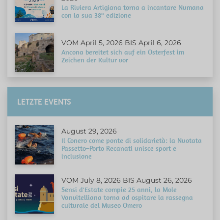
La Riviera Artigiana torna a incantare Numana
con la sua 38ª edizione
VOM April 5, 2026 BIS April 6, 2026
Ancona bereitet sich auf ein Osterfest im
Zeichen der Kultur vor
LETZTE EVENTS
August 29, 2026
Il Conero come ponte di solidarietà: la Nuotata
Passetto–Porto Recanati unisce sport e
inclusione
VOM July 8, 2026 BIS August 26, 2026
Sensi d'Estate compie 25 anni, la Mole
Vanvitelliana torna ad ospitare la rassegna
culturale del Museo Omero