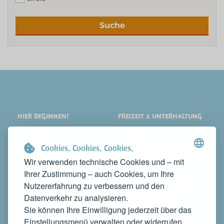
Suche
HIER BEGINNEN!
FREIZEIT & UNTERHALTUNG
ORTE
SHOPPING
SEHENSWERTES
VERANSTALTUNGEN
Cookies. Cookies. Cookies.
Wir verwenden technische Cookies und – mit
ÜBERNACHTEN
NEWS
Ihrer Zustimmung – auch Cookies, um Ihre
ESSEN
WEB TV
Nutzererfahrung zu verbessern und den
KONTAKTE
Datenverkehr zu analysieren.
MACHEN SIE IHR UNTERNEHMEN BEKANNT
Sie können Ihre Einwilligung jederzeit über das
KONTAKTIEREN SIE UNS, UM ES AUF DIESER WEBSITE ZU
Einstellungsmenü verwalten oder widerrufen,