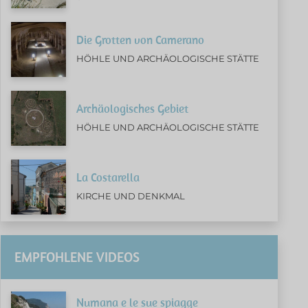
Die Grotten von Camerano
HÖHLE UND ARCHÄOLOGISCHE STÄTTE
Archäologisches Gebiet
HÖHLE UND ARCHÄOLOGISCHE STÄTTE
La Costarella
KIRCHE UND DENKMAL
EMPFOHLENE VIDEOS
Numana e le sue spiagge