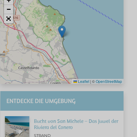
+
−
Leaflet
|
©
OpenStreetMap
ENTDECKE DIE UMGEBUNG
Bucht von San Michele – Das Juwel der
Riviera del Conero
STRAND