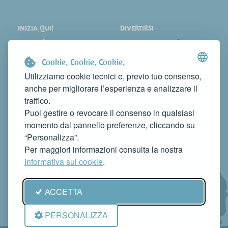
INIZIA QUI!
DIVERTIRSI
LOCALITÀ
SHOPPING
COSA VEDERE
EVENTI
Cookie. Cookie. Cookie.
DORMIRE
NEWS
Utilizziamo cookie tecnici e, previo tuo consenso,
anche per migliorare l’esperienza e analizzare il
MANGIARE
WEB TV
traffico.
CONTATTI
Puoi gestire o revocare il consenso in qualsiasi
FAI CONOSCERE LA TUA ATTIVITÀ
momento dal pannello preferenze, cliccando su
CONTATTACI PER PUBBLICARLA SU QUESTO SITO
“Personalizza”.
info@rivieradelconero.tv
Per maggiori informazioni consulta la nostra
Privacy Policy
Informativa sui cookie
.
Seguici anche su:
ACCETTA
PERSONALIZZA