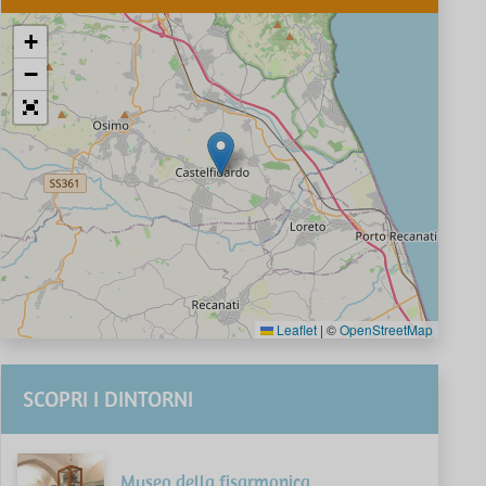
+
−
Leaflet
|
©
OpenStreetMap
SCOPRI I DINTORNI
Museo della fisarmonica