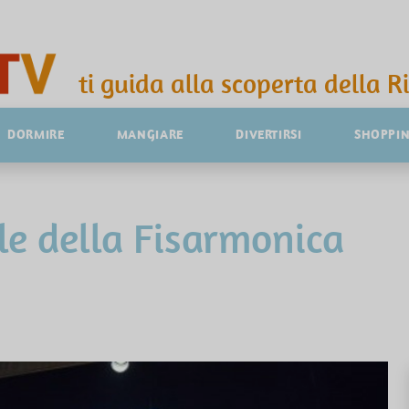
ti guida alla scoperta della R
DORMIRE
MANGIARE
DIVERTIRSI
SHOPPI
le della Fisarmonica