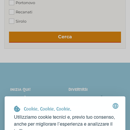
Portonovo
Recanati
Sirolo
Cerca
INIZIA QUI!
DIVERTIRSI
LOCALITÀ
SHOPPING
COSA VEDERE
EVENTI
Cookie. Cookie. Cookie.
DORMIRE
NEWS
Utilizziamo cookie tecnici e, previo tuo consenso,
anche per migliorare l’esperienza e analizzare il
MANGIARE
WEB TV