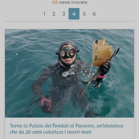
68
news trovate
1
2
3
4
5
6
Torna la Pulizia dei Fondali al Passetto, un'iniziativa
che da 20 anni valorizza i nostri mari