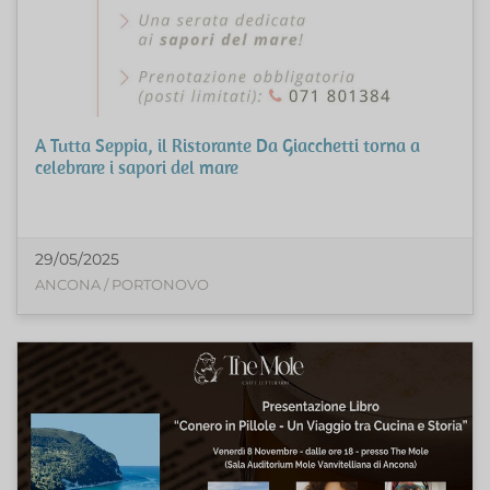
A Tutta Seppia, il Ristorante Da Giacchetti torna a
celebrare i sapori del mare
29/05/2025
ANCONA / PORTONOVO