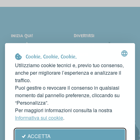
INIZIA QUI!
DIVERTIRSI
LOCALITÀ
SHOPPING
COSA VEDERE
EVENTI
Cookie. Cookie. Cookie.
DORMIRE
NEWS
Utilizziamo cookie tecnici e, previo tuo consenso,
anche per migliorare l’esperienza e analizzare il
MANGIARE
WEB TV
traffico.
CONTATTI
Puoi gestire o revocare il consenso in qualsiasi
FAI CONOSCERE LA TUA ATTIVITÀ
momento dal pannello preferenze, cliccando su
CONTATTACI PER PUBBLICARLA SU QUESTO SITO
“Personalizza”.
info@rivieradelconero.tv
Per maggiori informazioni consulta la nostra
Privacy Policy
Informativa sui cookie
.
Seguici anche su:
ACCETTA