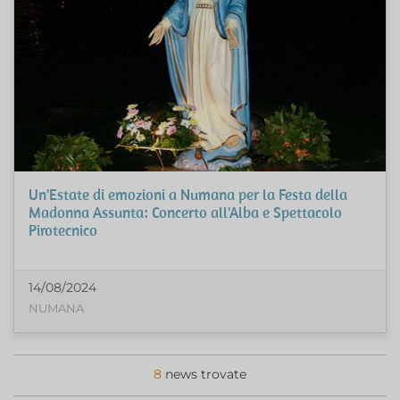
Un'Estate di emozioni a Numana per la Festa della
Madonna Assunta: Concerto all'Alba e Spettacolo
Pirotecnico
14/08/2024
NUMANA
8
news trovate