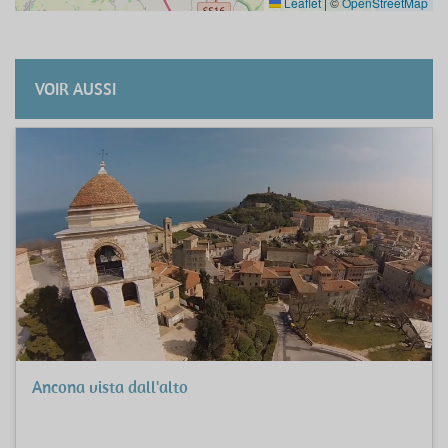
Leaflet
|
©
OpenStreetMap
VOIR AUSSI
Ancona vista dall'alto