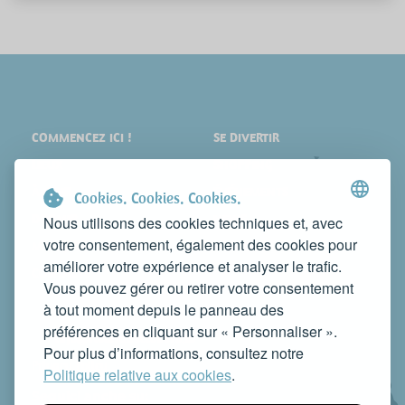
COMMENCEZ ICI !
SE DIVERTIR
LIEUX
SHOPPING
À VOIR
ÉVÉNEMENTS
Cookies. Cookies. Cookies.
DORMIR
NEWS
Nous utilisons des cookies techniques et, avec
votre consentement, également des cookies pour
MANGER
WEB TV
améliorer votre expérience et analyser le trafic.
CONTACTS
Vous pouvez gérer ou retirer votre consentement
FAITES CONNAÎTRE VOTRE ACTIVITÉ
à tout moment depuis le panneau des
CONTACTEZ-NOUS POUR LA PUBLIER SUR CE SITE
préférences en cliquant sur « Personnaliser ».
info@rivieradelconero.tv
Pour plus d’informations, consultez notre
Privacy Policy
Politique relative aux cookies
.
Seguici anche su: