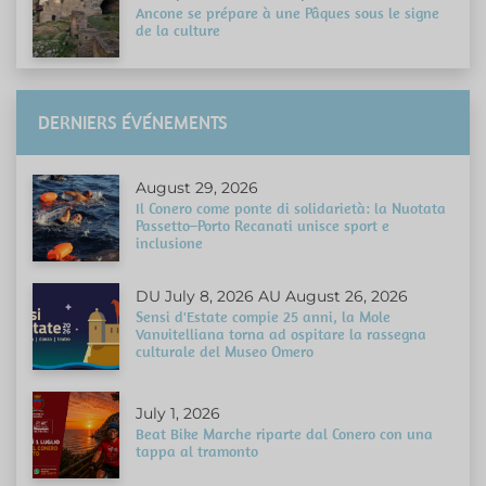
Ancone se prépare à une Pâques sous le signe
de la culture
DERNIERS ÉVÉNEMENTS
August 29, 2026
Il Conero come ponte di solidarietà: la Nuotata
Passetto–Porto Recanati unisce sport e
inclusione
DU July 8, 2026 AU August 26, 2026
Sensi d'Estate compie 25 anni, la Mole
Vanvitelliana torna ad ospitare la rassegna
culturale del Museo Omero
July 1, 2026
Beat Bike Marche riparte dal Conero con una
tappa al tramonto