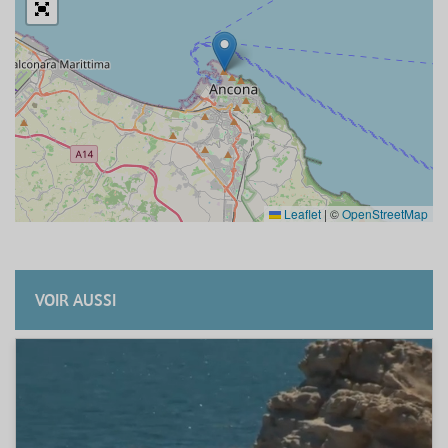
Leaflet
|
©
OpenStreetMap
VOIR AUSSI