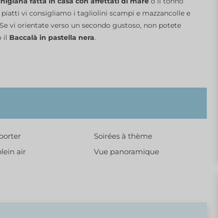
higiana fatta in casa con affettati di mare
o il tonno
piatti vi consigliamo i tagliolini scampi e mazzancolle e
 Se vi orientate verso un secondo gustoso, non potete
 il
Baccalà in pastella nera
.
porter
Soirées à thème
lein air
Vue panoramique