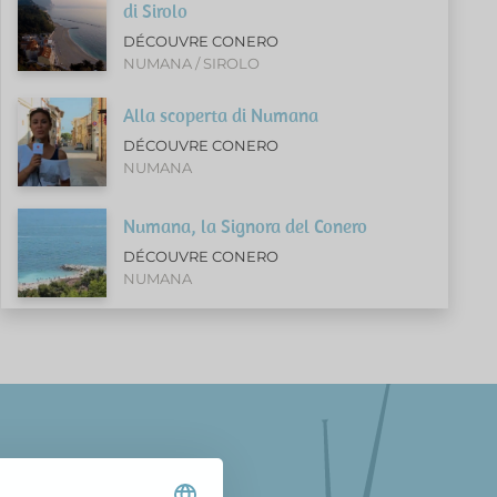
di Sirolo
DÉCOUVRE CONERO
NUMANA / SIROLO
Alla scoperta di Numana
DÉCOUVRE CONERO
NUMANA
Numana, la Signora del Conero
DÉCOUVRE CONERO
NUMANA