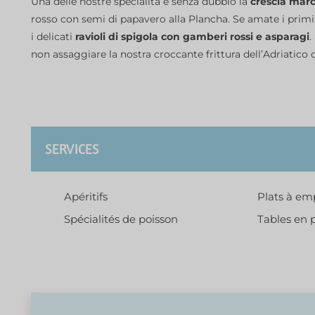
Una delle nostre specialità è senza dubbio la
crescia marc
rosso con semi di papavero alla Plancha. Se amate i primi 
i delicati
ravioli di spigola con gamberi rossi e asparagi
.
non assaggiare la nostra croccante frittura dell’Adriatico o
SERVICES
Apéritifs
Plats à em
Spécialités de poisson
Tables en p