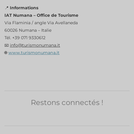
📍
Informations
IAT Numana – Office de Tourisme
Via Flaminia / angle Via Avellaneda
60026 Numana – Italie
Tél. +39 071 9330612
📧
info@turismonumana.it
🌐
www.turismonumana.it
Restons connectés !