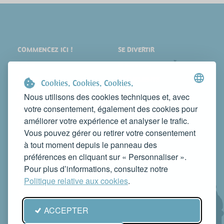
COMMENCEZ ICI !
SE DIVERTIR
LIEUX
SHOPPING
À VOIR
ÉVÉNEMENTS
Cookies. Cookies. Cookies.
DORMIR
NEWS
Nous utilisons des cookies techniques et, avec
votre consentement, également des cookies pour
MANGER
WEB TV
améliorer votre expérience et analyser le trafic.
CONTACTS
Vous pouvez gérer ou retirer votre consentement
FAITES CONNAÎTRE VOTRE ACTIVITÉ
à tout moment depuis le panneau des
CONTACTEZ-NOUS POUR LA PUBLIER SUR CE SITE
préférences en cliquant sur « Personnaliser ».
info@rivieradelconero.tv
Pour plus d’informations, consultez notre
Privacy Policy
Politique relative aux cookies
.
Seguici anche su:
ACCEPTER