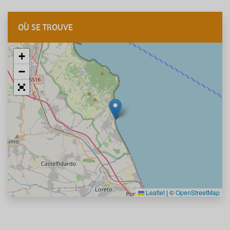
OÙ SE TROUVE
+
−
Leaflet
|
©
OpenStreetMap