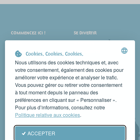
COMMENCEZ ICI !
SE DIVERTIR
LIEUX
SHOPPING
À VOIR
ÉVÉNEMENTS
Cookies. Cookies. Cookies.
DORMIR
NEWS
Nous utilisons des cookies techniques et, avec
votre consentement, également des cookies pour
MANGER
WEB TV
améliorer votre expérience et analyser le trafic.
CONTACTS
Vous pouvez gérer ou retirer votre consentement
FAITES CONNAÎTRE VOTRE ACTIVITÉ
à tout moment depuis le panneau des
CONTACTEZ-NOUS POUR LA PUBLIER SUR CE SITE
préférences en cliquant sur « Personnaliser ».
info@rivieradelconero.tv
Pour plus d’informations, consultez notre
Privacy Policy
Politique relative aux cookies
.
Seguici anche su:
ACCEPTER