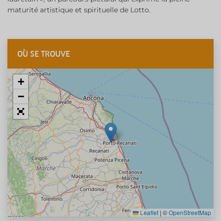
maturité artistique et spirituelle de Lotto.
OÙ SE TROUVE
+
−
Leaflet
|
©
OpenStreetMap