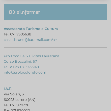
Où s’informer
Assessorato Turismo e Cultura
Tel. 071 7505638
casali.bruno@katamail.com/a>
Pro Loco Felix Civitas Lauretana
Corso Boccalini, 67
Tel. e Fax 071 977748
info@prolocoloreto.com
I.A.T.
Via Solari, 3
60025 Loreto (AN)
Tel. 071 970276
Fax 071 970020