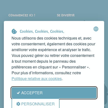
COMMENCEZ ICI !
SE DIVERTIR
LIEUX
SHOPPING
À VOIR
ÉVÉNEMENTS
Cookies. Cookies. Cookies.
DORMIR
NEWS
Nous utilisons des cookies techniques et, avec
votre consentement, également des cookies pour
MANGER
WEB TV
améliorer votre expérience et analyser le trafic.
CONTACTS
Vous pouvez gérer ou retirer votre consentement
FAITES CONNAÎTRE VOTRE ACTIVITÉ
à tout moment depuis le panneau des
CONTACTEZ-NOUS POUR LA PUBLIER SUR CE SITE
préférences en cliquant sur « Personnaliser ».
info@rivieradelconero.tv
Pour plus d’informations, consultez notre
Privacy Policy
Politique relative aux cookies
.
Seguici anche su:
ACCEPTER
PERSONNALISER