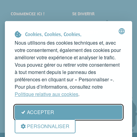
COMMENCEZ ICI !
SE DIVERTIR
LIEUX
SHOPPING
À VOIR
ÉVÉNEMENTS
Cookies. Cookies. Cookies.
DORMIR
NEWS
Nous utilisons des cookies techniques et, avec
votre consentement, également des cookies pour
MANGER
WEB TV
améliorer votre expérience et analyser le trafic.
CONTACTS
Vous pouvez gérer ou retirer votre consentement
FAITES CONNAÎTRE VOTRE ACTIVITÉ
à tout moment depuis le panneau des
CONTACTEZ-NOUS POUR LA PUBLIER SUR CE SITE
préférences en cliquant sur « Personnaliser ».
info@rivieradelconero.tv
Pour plus d’informations, consultez notre
Privacy Policy
Politique relative aux cookies
.
Seguici anche su:
ACCEPTER
PERSONNALISER