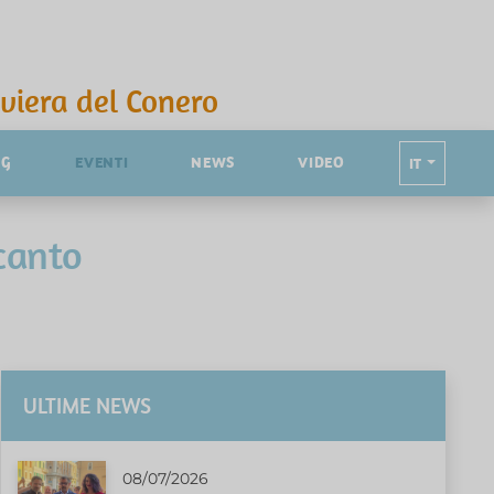
iviera del Conero
NG
EVENTI
NEWS
VIDEO
IT
ncanto
ULTIME NEWS
08/07/2026