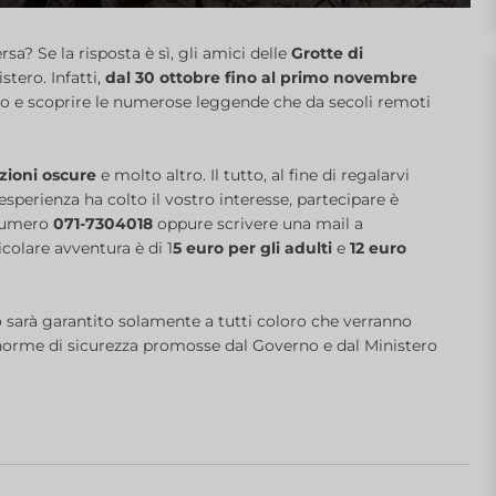
sa? Se la risposta è sì, gli amici delle
Grotte di
tero. Infatti,
dal 30 ottobre fino al primo novembre
nero e scoprire le numerose leggende che da secoli remoti
zioni oscure
e molto altro. Il tutto, al fine di regalarvi
perienza ha colto il vostro interesse, partecipare è
 numero
071-7304018
oppure scrivere una mail a
icolare avventura è di 1
5 euro per gli adulti
e
12 euro
o sarà garantito solamente a tutti coloro che verranno
 norme di sicurezza promosse dal Governo e dal Ministero