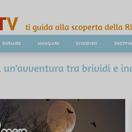
ti guida alla scoperta della R
DORMIRE
MANGIARE
DIVERTIRSI
SHOPPI
 un'avventura tra brividi e i