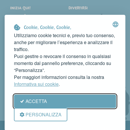
INIZIA QUI!
DIVERTIRSI
LOCALITÀ
SHOPPING
COSA VEDERE
EVENTI
Cookie. Cookie. Cookie.
DORMIRE
NEWS
Utilizziamo cookie tecnici e, previo tuo consenso,
anche per migliorare l’esperienza e analizzare il
MANGIARE
WEB TV
traffico.
CONTATTI
Puoi gestire o revocare il consenso in qualsiasi
FAI CONOSCERE LA TUA ATTIVITÀ
momento dal pannello preferenze, cliccando su
CONTATTACI PER PUBBLICARLA SU QUESTO SITO
“Personalizza”.
info@rivieradelconero.tv
Per maggiori informazioni consulta la nostra
Privacy Policy
Informativa sui cookie
.
Seguici anche su:
ACCETTA
PERSONALIZZA
© RivieradelConero.TV È un progetto
Qbico