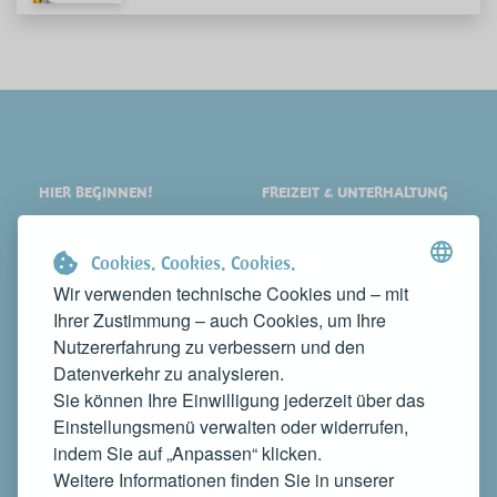
HIER BEGINNEN!
FREIZEIT & UNTERHALTUNG
ORTE
SHOPPING
SEHENSWERTES
VERANSTALTUNGEN
Cookies. Cookies. Cookies.
Wir verwenden technische Cookies und – mit
ÜBERNACHTEN
NEWS
Ihrer Zustimmung – auch Cookies, um Ihre
ESSEN
WEB TV
Nutzererfahrung zu verbessern und den
KONTAKTE
Datenverkehr zu analysieren.
MACHEN SIE IHR UNTERNEHMEN BEKANNT
Sie können Ihre Einwilligung jederzeit über das
KONTAKTIEREN SIE UNS, UM ES AUF DIESER WEBSITE ZU
Einstellungsmenü verwalten oder widerrufen,
PRÄSENTIEREN
indem Sie auf „Anpassen“ klicken.
info@rivieradelconero.tv
Weitere Informationen finden Sie in unserer
Privacy Policy