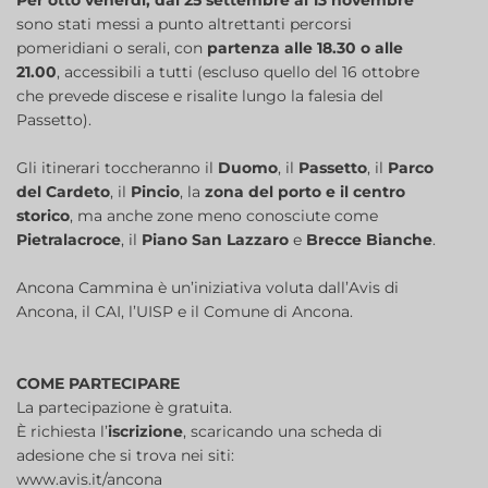
Per otto venerdì, dal 25 settembre al 13 novembre
sono stati messi a punto altrettanti percorsi
pomeridiani o serali, con
partenza alle 18.30 o alle
21.00
, accessibili a tutti (escluso quello del 16 ottobre
che prevede discese e risalite lungo la falesia del
Passetto).
Gli itinerari toccheranno il
Duomo
, il
Passetto
, il
Parco
del Cardeto
, il
Pincio
, la
zona del porto e il centro
storico
, ma anche zone meno conosciute come
Pietralacroce
, il
Piano San Lazzaro
e
Brecce Bianche
.
Ancona Cammina è un’iniziativa voluta dall’Avis di
Ancona, il CAI, l’UISP e il Comune di Ancona.
COME PARTECIPARE
La partecipazione è gratuita.
È richiesta l’
iscrizione
, scaricando una scheda di
adesione che si trova nei siti:
www.avis.it/ancona