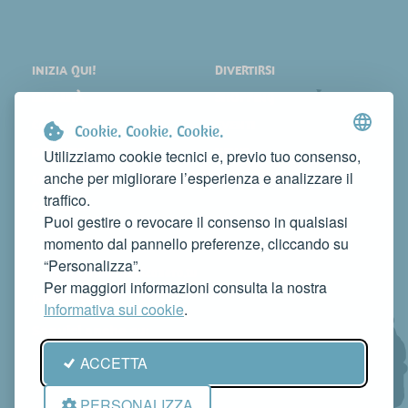
INIZIA QUI!
DIVERTIRSI
LOCALITÀ
SHOPPING
COSA VEDERE
EVENTI
Cookie. Cookie. Cookie.
DORMIRE
NEWS
Utilizziamo cookie tecnici e, previo tuo consenso,
anche per migliorare l’esperienza e analizzare il
MANGIARE
WEB TV
traffico.
CONTATTI
Puoi gestire o revocare il consenso in qualsiasi
FAI CONOSCERE LA TUA ATTIVITÀ
momento dal pannello preferenze, cliccando su
CONTATTACI PER PUBBLICARLA SU QUESTO SITO
“Personalizza”.
info@rivieradelconero.tv
Per maggiori informazioni consulta la nostra
Privacy Policy
Informativa sui cookie
.
Seguici anche su:
ACCETTA
PERSONALIZZA