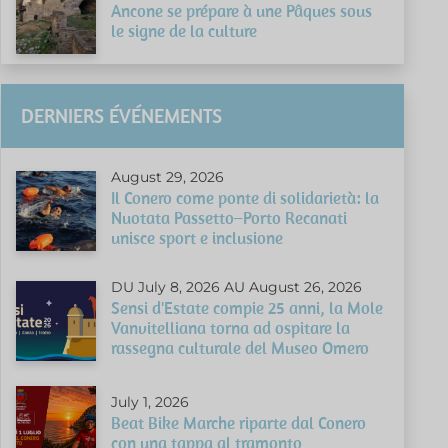
Ancone se prépare à une Pâques sous
le signe de la culture
DERNIERS ÉVÉNEMENTS
August 29, 2026
Il Conero come ponte di solidarietà: la
Nuotata Passetto–Porto Recanati
unisce sport e inclusione
DU July 8, 2026 AU August 26, 2026
Sensi d'Estate compie 25 anni, la Mole
Vanvitelliana torna ad ospitare la
rassegna culturale del Museo Omero
July 1, 2026
Beat Bike Marche riparte dal Conero
con una tappa al tramonto