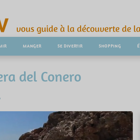
vous guide à la découverte de la
MIR
MANGER
SE DIVERTIR
SHOPPING
era del Conero
O