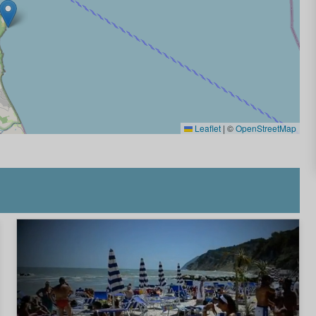
Leaflet
|
©
OpenStreetMap