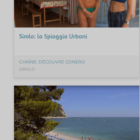
Sirolo: la Spiaggia Urbani
CHAÎNE: DÉCOUVRE CONERO
SIROLO