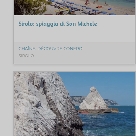
Sirolo: spiaggia di San Michele
CHAÎNE: DÉCOUVRE CONERO
SIROLO