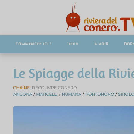
COMMENCEZ ICI !
LIEUX
À VOIR
DOR
Le Spiagge della Rivi
CHAÎNE:
DÉCOUVRE CONERO
ANCONA
/
MARCELLI
/
NUMANA
/
PORTONOVO
/
SIROL